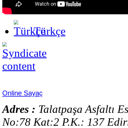
Türkçe
Online Sayaç
Adres :
Talatpaşa Asfaltı E
No:78 Kat:2 P.K.: 137 Edi