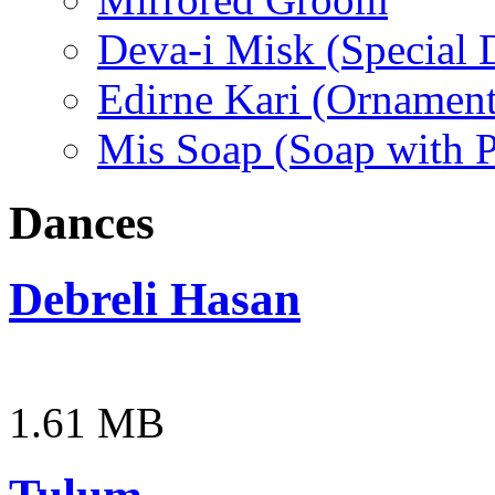
Deva-i Misk (Special D
Edirne Kari (Ornament
Mis Soap (Soap with 
Dances
Debreli Hasan
1.61 MB