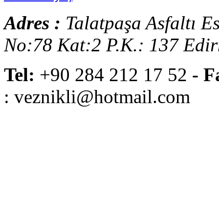
Adres :
Talatpaşa Asfaltı E
No:78 Kat:2 P.K.: 137 Edi
Tel:
+90 284 212 17 52
- F
: veznikli@hotmail.com