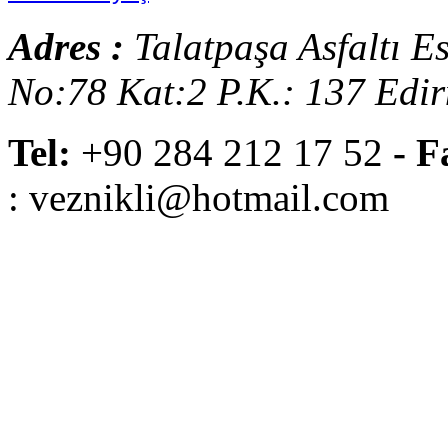
Adres :
Talatpaşa Asfaltı E
No:78 Kat:2 P.K.: 137 Edi
Tel:
+90 284 212 17 52
- F
: veznikli@hotmail.com