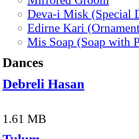
Deva-i Misk (Special D
Edirne Kari (Ornament
Mis Soap (Soap with 
Dances
Debreli Hasan
1.61 MB