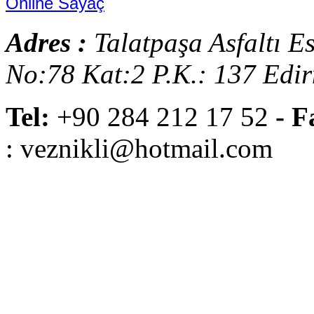
Online Sayaç
Adres :
Talatpaşa Asfaltı E
No:78 Kat:2 P.K.: 137 Edi
Tel:
+90 284 212 17 52
- F
: veznikli@hotmail.com