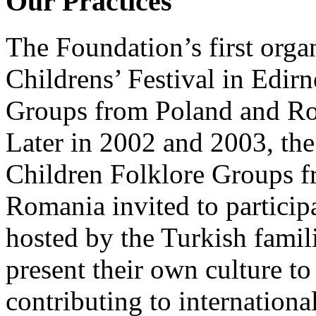
Our Practices
The Foundation’s first organ
2012 Yılında Yunanistanın Serres
festivalinde gerçekleştirdiğimiz
Childrens’ Festival in Edir
Fethiye yöresi dansları videmuz
sitemizde videolar bölümünde
Groups from Poland and Rom
izlenebilir
Later in 2002 and 2003, the
Children Folklore Groups 
Romania invited to particip
13 Ekim 2012 tarihindeki Vakfımızın
yeni binasının açılış resimlerine
aşağıdaki linkten ulaşabilirsiniz.
hosted by the Turkish famil
http://www.facebook.com/media/set/?
set=a.434568196604434.102704.100001537727172&type=3
present their own culture to
contributing to internationa