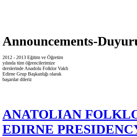
Announcements-Duyur
2012 - 2013 Eğitim ve Öğretim
yılında tüm öğrencilerimize
derslerinde Anadolu Folklor Vakfı
Edirne Grup Başkanlığı olarak
başarılar dileriz
ANATOLIAN FOLKL
1 EKİMDE HALKOYUNLARI
EDIRNE PRESIDENC
KURSLARIMIZ EDİRNE
GENÇLİK MERKEZİNDE
BAŞLIYOR!! Küçük Grup:Pazar